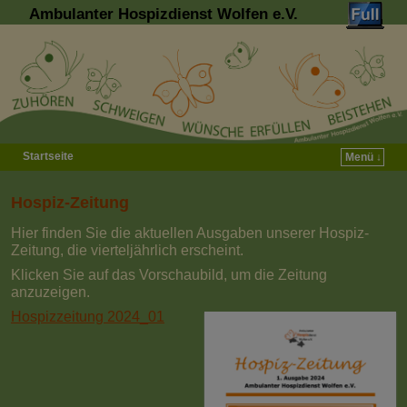
Ambulanter Hospizdienst Wolfen e.V.
Startseite
Menü ↓
Zum Inhalt wechseln
Zum sekundären Inhalt wechseln
Hospiz-Zeitung
Hier finden Sie die aktuellen Ausgaben unserer Hospiz-
Zeitung, die vierteljährlich erscheint.
Klicken Sie auf das Vorschaubild, um die Zeitung
anzuzeigen.
Hospizzeitung 2024_01