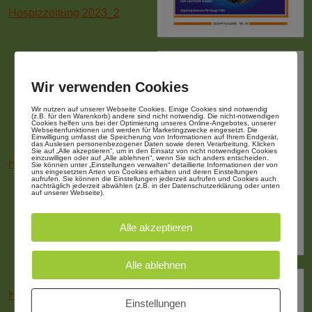
Hospizzeitung 2023_2
Wir verwenden Cookies
Wir nutzen auf unserer Webseite Cookies. Einige Cookies sind notwendig
(z.B. für den Warenkorb) andere sind nicht notwendig. Die nicht-notwendigen
Cookies helfen uns bei der Optimierung unseres Online-Angebotes, unserer
Webseitenfunktionen und werden für Marketingzwecke eingesetzt. Die
Einwilligung umfasst die Speicherung von Informationen auf Ihrem Endgerät,
das Auslesen personenbezogener Daten sowie deren Verarbeitung. Klicken
Sie auf „Alle akzeptieren“, um in den Einsatz von nicht notwendigen Cookies
einzuwilligen oder auf „Alle ablehnen“, wenn Sie sich anders entscheiden.
Hospizzeitung 2023_1
Sie können unter „Einstellungen verwalten“ detaillierte Informationen der von
uns eingesetzten Arten von Cookies erhalten und deren Einstellungen
aufrufen. Sie können die Einstellungen jederzeit aufrufen und Cookies auch
nachträglich jederzeit abwählen (z.B. in der Datenschutzerklärung oder unten
auf unserer Webseite).
Alle akzeptieren
Alle ablehnen
Hospiz-Zeitung 2022-04
Einstellungen