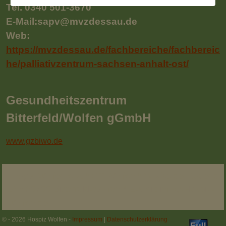
Tel. 0340 501-3670
E-Mail:sapv@mvzdessau.de
Web:
https://mvzdessau.de/fachbereiche/fachbereic
he/palliativzentrum-sachsen-anhalt-ost/
Gesundheitszentrum
Bitterfeld/Wolfen gGmbH
www.gzbiwo.de
Hospiz Wolfen e.V. * OT Wolfen * Straße der Jugend
16 * 06766 Bitterfeld-Wolfen * E-Mail: info@Hospiz-
Wolfen.de
© - 2026 Hospiz Wolfen -
Impressum
|
Datenschutzerklärung