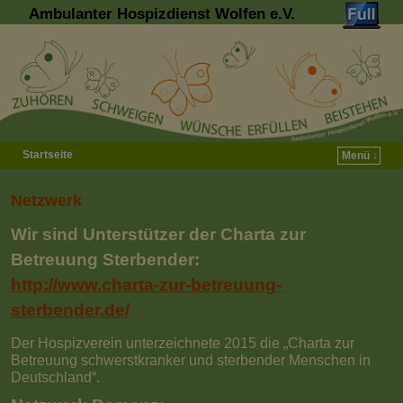
Ambulanter Hospizdienst Wolfen e.V.
Startseite
Menü ↓
Zum Inhalt wechseln
Zum sekundären Inhalt wechseln
Netzwerk
Wir sind Unterstützer der
Charta zur
Betreuung Sterbender
:
http://www.charta-zur-betreuung-
sterbender.de/
Der Hospizverein unterzeichnete 2015 die „Charta zur
Betreuung schwerstkranker und sterbender Menschen in
Deutschland“.