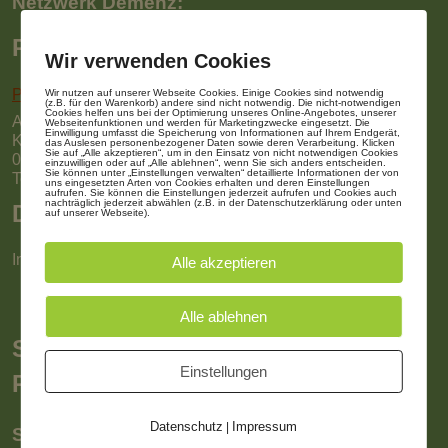
Netzwerk Demenz:
Pflegedienst:
Wir verwenden Cookies
Pro Vitalia GmbH
Wir nutzen auf unserer Webseite Cookies. Einige Cookies sind notwendig
(z.B. für den Warenkorb) andere sind nicht notwendig. Die nicht-notwendigen
Cookies helfen uns bei der Optimierung unseres Online-Angebotes, unserer
Ambulanter Pflegedienst
Webseitenfunktionen und werden für Marketingzwecke eingesetzt. Die
Einwilligung umfasst die Speicherung von Informationen auf Ihrem Endgerät,
Kirchstraße 3
das Auslesen personenbezogener Daten sowie deren Verarbeitung. Klicken
Sie auf „Alle akzeptieren“, um in den Einsatz von nicht notwendigen Cookies
06749 Bitterfeld-Wolfen
einzuwilligen oder auf „Alle ablehnen“, wenn Sie sich anders entscheiden.
Sie können unter „Einstellungen verwalten“ detaillierte Informationen der von
Telefon:
03493 826874
uns eingesetzten Arten von Cookies erhalten und deren Einstellungen
aufrufen. Sie können die Einstellungen jederzeit aufrufen und Cookies auch
nachträglich jederzeit abwählen (z.B. in der Datenschutzerklärung oder unten
Diakonie Soziale Dienste gGmbH
auf unserer Webseite).
Internet
www.diakonie-wolfen.de
Alle akzeptieren
Alle ablehnen
Spezialisierte ambulante
Einstellungen
Palliativversorgung (SAPV)
Datenschutz
Impressum
|
SAPV Koordinator / Nico Richter