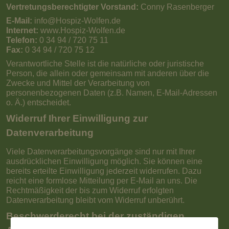
Vertretungsberechtigter Vorstand:
Conny Rasenberger
E-Mail:
info@Hospiz-Wolfen.de
Internet:
www.Hospiz-Wolfen.de
Telefon:
0 34 94 / 720 75 11
Fax:
0 34 94 / 720 75 12
Verantwortliche Stelle ist die natürliche oder juristische
Person, die allein oder gemeinsam mit anderen über die
Zwecke und Mittel der Verarbeitung von
personenbezogenen Daten (z.B. Namen, E-Mail-Adressen
o. Ä.) entscheidet.
Widerruf Ihrer Einwilligung zur
Datenverarbeitung
Viele Datenverarbeitungsvorgänge sind nur mit Ihrer
ausdrücklichen Einwilligung möglich. Sie können eine
bereits erteilte Einwilligung jederzeit widerrufen. Dazu
reicht eine formlose Mitteilung per E-Mail an uns. Die
Rechtmäßigkeit der bis zum Widerruf erfolgten
Datenverarbeitung bleibt vom Widerruf unberührt.
Beschwerderecht bei der zuständigen