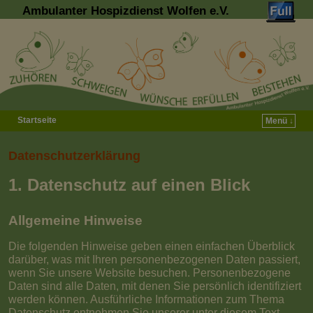
Ambulanter Hospizdienst Wolfen e.V.
Startseite
Menü ↓
Zum Inhalt wechseln
Zum sekundären Inhalt wechseln
Datenschutzerklärung
1. Datenschutz auf einen Blick
Allgemeine Hinweise
Die folgenden Hinweise geben einen einfachen Überblick
darüber, was mit Ihren personenbezogenen Daten passiert,
wenn Sie unsere Website besuchen. Personenbezogene
Daten sind alle Daten, mit denen Sie persönlich identifiziert
werden können. Ausführliche Informationen zum Thema
Datenschutz entnehmen Sie unserer unter diesem Text