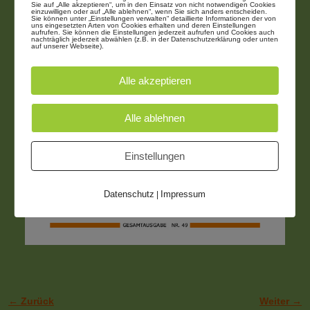
Sie auf „Alle akzeptieren“, um in den Einsatz von nicht notwendigen Cookies
einzuwilligen oder auf „Alle ablehnen“, wenn Sie sich anders entscheiden.
Sie können unter „Einstellungen verwalten“ detaillierte Informationen der von
uns eingesetzten Arten von Cookies erhalten und deren Einstellungen
aufrufen. Sie können die Einstellungen jederzeit aufrufen und Cookies auch
nachträglich jederzeit abwählen (z.B. in der Datenschutzerklärung oder unten
auf unserer Webseite).
Alle akzeptieren
Alle ablehnen
Einstellungen
Datenschutz
Impressum
|
← Zurück
Weiter →
Bilder-Navigation