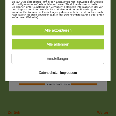
Sie auf „Alle akzeptieren“, um in den Einsatz von nicht notwendigen Cookies
einzuwilligen oder auf „Alle ablehnen“, wenn Sie sich anders entscheiden.
Sie können unter „Einstellungen verwalten“ detaillierte Informationen der von
uns eingesetzten Arten von Cookies erhalten und deren Einstellungen
aufrufen. Sie können die Einstellungen jederzeit aufrufen und Cookies auch
nachträglich jederzeit abwählen (z.B. in der Datenschutzerklärung oder unten
auf unserer Webseite).
Alle akzeptieren
Alle ablehnen
Einstellungen
Datenschutz
Impressum
|
← Zurück
Weiter →
Bilder-Navigation