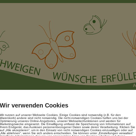
Wir verwenden Cookies
17_02_13 Satzung
Wir nutzen auf unserer Webseite Cookies. Einige Cookies sind notwendig (z.B. für den
Warenkorb) andere sind nicht notwendig. Die nicht-notwendigen Cookies helfen uns bei der
Optimierung unseres Online-Angebotes, unserer Webseitenfunktionen und werden für
Marketingzwecke eingesetzt. Die Einwilligung umfasst die Speicherung von Informationen auf
Ihrem Endgerät, das Auslesen personenbezogener Daten sowie deren Verarbeitung. Klicken Sie
auf „Alle akzeptieren“, um in den Einsatz von nicht notwendigen Cookies einzuwilligen oder auf
„Alle ablehnen“, wenn Sie sich anders entscheiden. Sie können unter „Einstellungen verwalten“