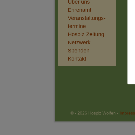
Über uns
Ehrenamt
Veranstaltungs-
termine
Hospiz-Zeitung
Netzwerk
Spenden
Kontakt
© - 2026 Hospiz Wolfen -
Impres