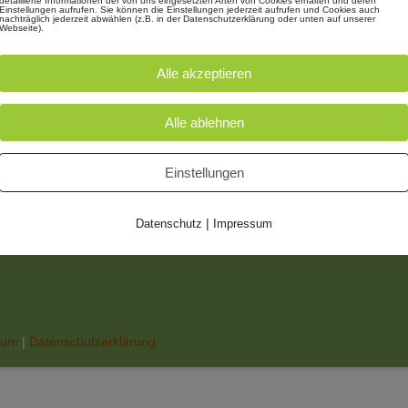
detaillierte Informationen der von uns eingesetzten Arten von Cookies erhalten und deren
Einstellungen aufrufen. Sie können die Einstellungen jederzeit aufrufen und Cookies auch
nachträglich jederzeit abwählen (z.B. in der Datenschutzerklärung oder unten auf unserer
Webseite).
Alle akzeptieren
Alle ablehnen
Einstellungen
|
Datenschutz
Impressum
sum
|
Datenschutzerklärung