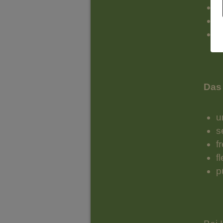
E
ü
P
Das
u
s
f
f
p