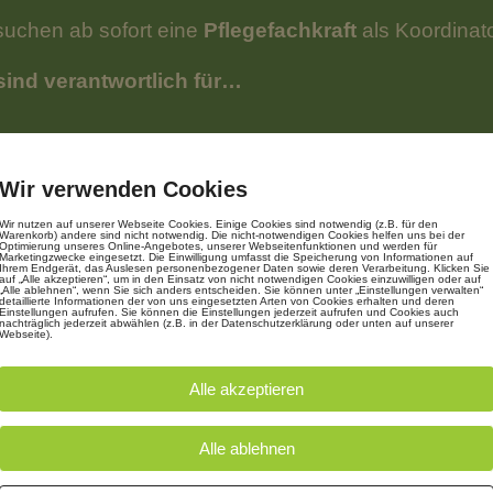
suchen ab sofort eine
Pflegefachkraft
als Koordinato
sind verantwortlich für…
rganisation der Sterbebegleitung durch Ehrenamtlic
atientenerstbesuch bei den sterbenden/ schwerkr
Wir verwenden Cookies
rganisation einer vielseitigen Information über die H
Wir nutzen auf unserer Webseite Cookies. Einige Cookies sind notwendig (z.B. für den
usammenarbeit mit dem regionalen Gesundheitssy
Warenkorb) andere sind nicht notwendig. Die nicht-notwendigen Cookies helfen uns bei der
Optimierung unseres Online-Angebotes, unserer Webseitenfunktionen und werden für
Marketingzwecke eingesetzt. Die Einwilligung umfasst die Speicherung von Informationen auf
üro- und /Verwaltungsarbeiten
Ihrem Endgerät, das Auslesen personenbezogener Daten sowie deren Verarbeitung. Klicken Sie
auf „Alle akzeptieren“, um in den Einsatz von nicht notwendigen Cookies einzuwilligen oder auf
„Alle ablehnen“, wenn Sie sich anders entscheiden. Sie können unter „Einstellungen verwalten“
detaillierte Informationen der von uns eingesetzten Arten von Cookies erhalten und deren
Einstellungen aufrufen. Sie können die Einstellungen jederzeit aufrufen und Cookies auch
nachträglich jederzeit abwählen (z.B. in der Datenschutzerklärung oder unten auf unserer
Webseite).
freuen uns auf Sie, weil Sie…
Alle akzeptieren
indestens 3 Jahre Berufserfahrung in der Pflege ha
Alle ablehnen
ortbildungswillen zeigen