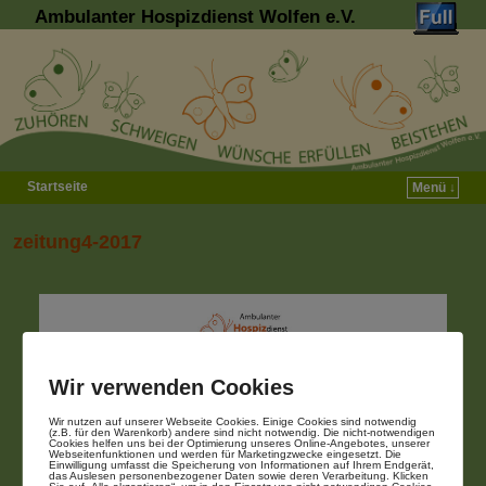
Ambulanter Hospizdienst Wolfen e.V.
Startseite
Menü ↓
Zum Inhalt wechseln
Zum sekundären Inhalt wechseln
zeitung4-2017
Wir verwenden Cookies
Wir nutzen auf unserer Webseite Cookies. Einige Cookies sind notwendig
(z.B. für den Warenkorb) andere sind nicht notwendig. Die nicht-notwendigen
Cookies helfen uns bei der Optimierung unseres Online-Angebotes, unserer
Webseitenfunktionen und werden für Marketingzwecke eingesetzt. Die
Einwilligung umfasst die Speicherung von Informationen auf Ihrem Endgerät,
das Auslesen personenbezogener Daten sowie deren Verarbeitung. Klicken