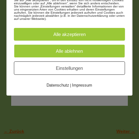
Sie auf „Alle akzeptieren“, um in den Einsatz von nicht notwendigen Cookies
einzuwilligen oder auf „Alle ablehnen“, wenn Sie sich anders entscheiden.
Sie können unter „Einstellungen verwalten“ detaillierte Informationen der von
uns eingesetzten Arten von Cookies erhalten und deren Einstellungen
aufrufen. Sie können die Einstellungen jederzeit aufrufen und Cookies auch
nachträglich jederzeit abwählen (z.B. in der Datenschutzerklärung oder unten
auf unserer Webseite).
Alle akzeptieren
Alle ablehnen
Einstellungen
Datenschutz
Impressum
|
← Zurück
Weiter →
Bilder-Navigation