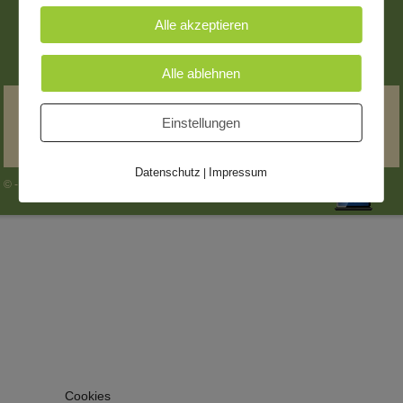
Alle akzeptieren
Alle ablehnen
Hospiz Wolfen e.V. * OT Wolfen * Straße der Jugend
Einstellungen
16 * 06766 Bitterfeld-Wolfen * E-Mail: info@Hospiz-
Wolfen.de
Datenschutz
Impressum
|
© - 2026 Hospiz Wolfen -
Impressum
|
Datenschutzerklärung
Cookies